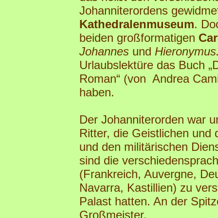
Johanniterordens gewidmet
Kathedralenmuseum
. Do
beiden großformatigen
Car
Johannes
und
Hieronymus
Urlaubslektüre das Buch „
Roman“ (von Andrea Camil
haben.
Der Johanniterorden war unt
Ritter, die Geistlichen und 
und den militärischen Diens
sind die verschiedenspra
(Frankreich, Auvergne, Deu
Navarra, Kastillien) zu ver
Palast hatten. An der Spit
Großmeister.