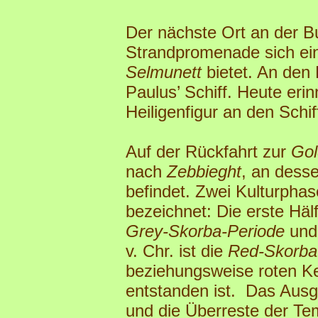
Der nächste Ort an der B
Strandpromenade sich ein
Selmunett
bietet. An den
Paulus’ Schiff. Heute erin
Heiligenfigur an den Schi
Auf der Rückfahrt zur
Go
nach
Zebbieght
, an dess
befindet. Zwei Kulturpha
bezeichnet: Die erste Hälf
Grey-Skorba-Periode
und 
v. Chr. ist die
Red-Skorba
beziehungsweise roten Ke
entstanden ist. Das Ausg
und die Überreste der Te