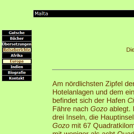
Di
Am nördlichsten Zipfel der
Hotelanlagen und dem ein
befindet sich der Hafen
C
Fähre nach
Gozo
ablegt. 
drei Inseln, die Hauptins
Gozo
mit 67 Quadratkilo
mit weniger als acht Quad